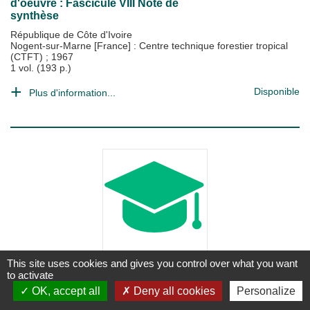
d'oeuvre : Fascicule VIII Note de
synthèse
République de Côte d'Ivoire
Nogent-sur-Marne [France] : Centre technique forestier tropical
(CTFT)
;
1967
1 vol. (193 p.)
Disponible
Plus d'information...
This site uses cookies and gives you control over what you want
MÉMOIRE
to activate
Evaluation de l’état de conservation des
OK, accept all
Deny all cookies
Personalize
dunes boisées rétaises et de leur intérêt
pour la biodiversité : Plan de gestion