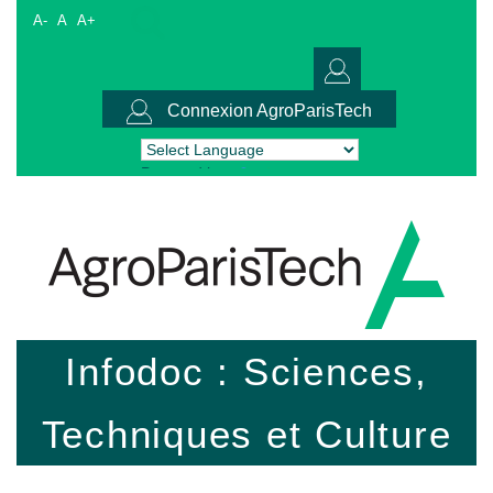
A-
A
A+
Connexion AgroParisTech
Powered by
Translate
Infodoc : Sciences,
Techniques et Culture