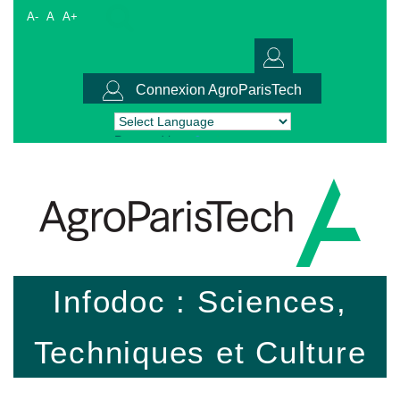
A-
A
A+
Connexion AgroParisTech
Powered by
Translate
Infodoc : Sciences,
Techniques et Culture