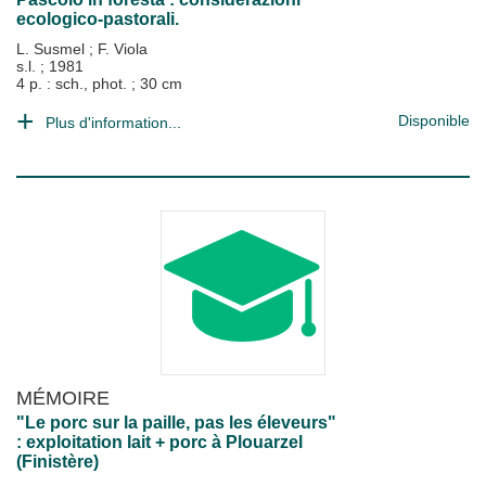
ecologico-pastorali.
L. Susmel
;
F. Viola
s.l.
;
1981
4 p. : sch., phot. ; 30 cm
Disponible
Plus d'information...
MÉMOIRE
"Le porc sur la paille, pas les éleveurs"
: exploitation lait + porc à Plouarzel
(Finistère)