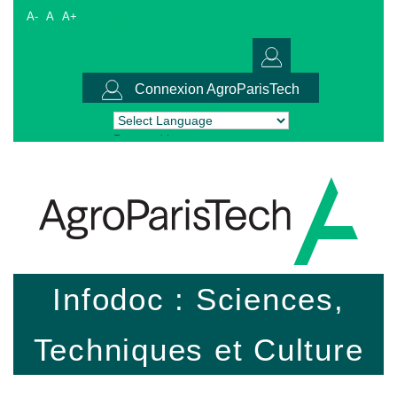
A-
A
A+
Connexion AgroParisTech
Powered by
Translate
Infodoc : Sciences,
Techniques et Culture