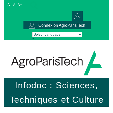
A-
A
A+
Connexion AgroParisTech
Powered by
Translate
Infodoc : Sciences,
Techniques et Culture