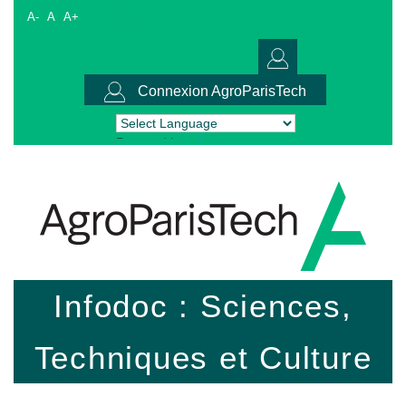
A-
A
A+
Connexion AgroParisTech
Powered by
Translate
Infodoc : Sciences,
Techniques et Culture