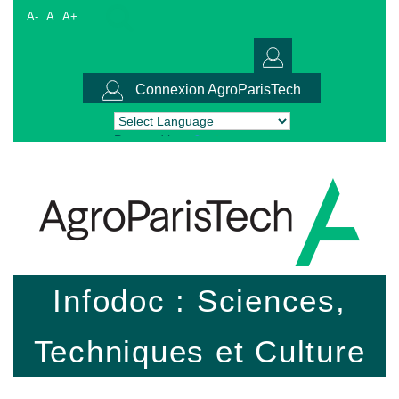
A-
A
A+
Connexion AgroParisTech
Powered by
Translate
Infodoc : Sciences,
Techniques et Culture