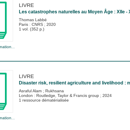
LIVRE
Les catastrophes naturelles au Moyen Âge : XIIe - 
Thomas Labbé
Paris : CNRS
;
2020
1 vol. (352 p.)
mation...
LIVRE
Disaster risk, resilient agriculture and livelihood 
Asraful Alam
;
Rukhsana
London : Routledge, Taylor & Francis group
;
2024
1 ressource dématérialisée
mation...