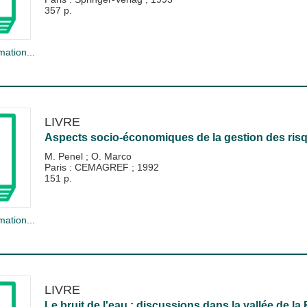
357 p.
mation...
LIVRE
Aspects socio-économiques de la gestion des risq
M. Penel
;
O. Marco
Paris : CEMAGREF
;
1992
151 p.
mation...
LIVRE
Le bruit de l'eau : discussions dans la vallée de la