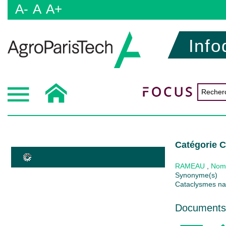
A-
A
A+
Info
Catégorie C
RAMEAU
,
Nom
Synonyme(s)
Cataclysmes nat
Documents 