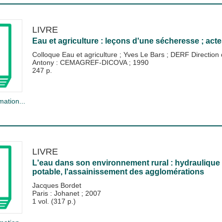
LIVRE
Eau et agriculture : leçons d'une sécheresse ; act
Colloque Eau et agriculture
;
Yves Le Bars
;
DERF Direction d
Antony : CEMAGREF-DICOVA
;
1990
247 p.
mation...
LIVRE
L'eau dans son environnement rural : hydraulique et
potable, l'assainissement des agglomérations
Jacques Bordet
Paris : Johanet
;
2007
1 vol. (317 p.)