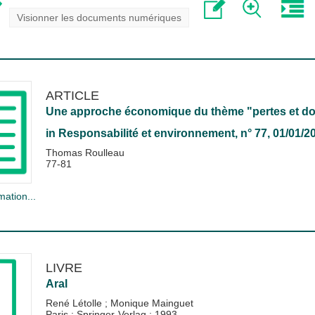
Visionner les documents numériques
ARTICLE
Une approche économique du thème "pertes et 
in
Responsabilité et environnement
, n° 77, 01/01/2
Thomas Roulleau
77-81
mation...
LIVRE
Aral
René Létolle
;
Monique Mainguet
Paris : Springer-Verlag
;
1993