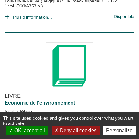
Louvain-la-Neuve (Belgique) : De Boeck supérieur
;
2022
1 vol. (XXIV-353 p.)
Disponible
Plus d'information...
LIVRE
Economie de l'environnement
Nicolas Piluso
Paris : Dunod
;
2021
This site uses cookies and gives you control over what you want
1 vol. (165 p.)
to activate
OK, accept all
Deny all cookies
Personalize
Disponible
Plus d'information...