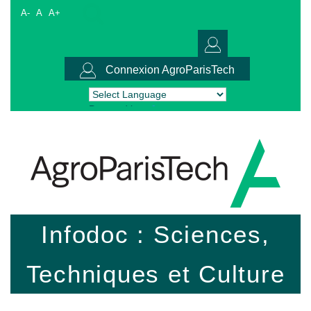
A-
A
A+
Connexion AgroParisTech
Powered by
Translate
Infodoc : Sciences,
Techniques et Culture