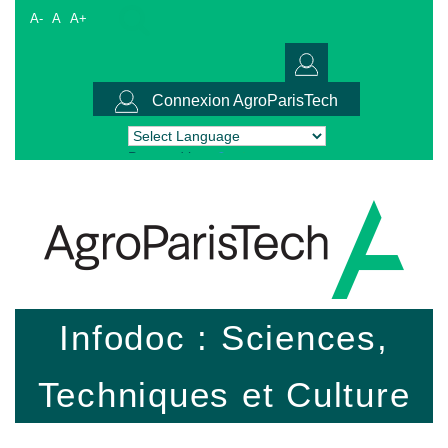
A-
A
A+
Connexion AgroParisTech
Powered by
Translate
Infodoc : Sciences,
Techniques et Culture