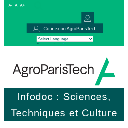
A-
A
A+
Connexion AgroParisTech
Powered by
Translate
Infodoc : Sciences,
Techniques et Culture