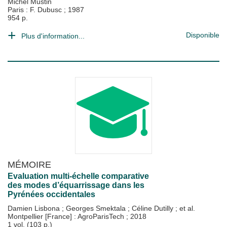
Michel Mustin
Paris : F. Dubusc
;
1987
954 p.
Disponible
Plus d'information...
MÉMOIRE
Evaluation multi-échelle comparative
des modes d’équarrissage dans les
Pyrénées occidentales
Damien Lisbona
;
Georges Smektala
;
Céline Dutilly
; et al.
Montpellier [France] : AgroParisTech
;
2018
1 vol. (103 p.)