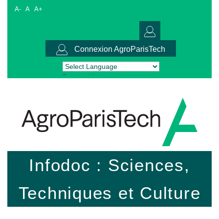
A-
A
A+
Connexion AgroParisTech
Powered by
Translate
Infodoc : Sciences,
Techniques et Culture