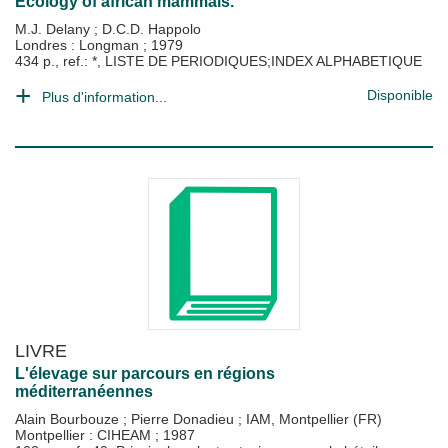
Ecology of african mammals.
M.J. Delany
;
D.C.D. Happolo
Londres : Longman
;
1979
434 p., ref.: *, LISTE DE PERIODIQUES;INDEX ALPHABETIQUE
Disponible
Plus d'information...
LIVRE
L'élevage sur parcours en régions
méditerranéennes
Alain Bourbouze
;
Pierre Donadieu
;
IAM, Montpellier (FR)
Montpellier : CIHEAM
;
1987