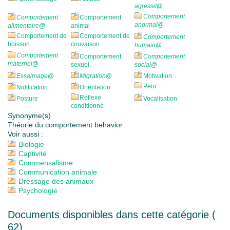
agressif
@
Comportement
Comportement
Comportement
anormal
@
alimentaire
@
animal
Comportement de
Comportement de
Comportement
boisson
couvaison
humain
@
Comportement
Comportement
Comportement
maternel
@
sexuel
social
@
Essaimage
@
Migration
@
Motivation
Peur
Nidification
Orientation
Réflexe
Posture
Vocalisation
conditionné
Synonyme(s)
Théorie du comportement behavior
Voir aussi :
Biologie
Captivité
Commensalisme
Communication animale
Dressage des animaux
Psychologie
Documents disponibles dans cette catégorie (
62
)