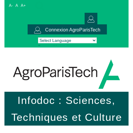
A-
A
A+
Connexion AgroParisTech
Powered by
Translate
Infodoc : Sciences,
Techniques et Culture