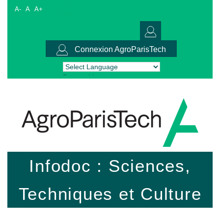
A-
A
A+
Connexion AgroParisTech
Powered by
Translate
Infodoc : Sciences,
Techniques et Culture