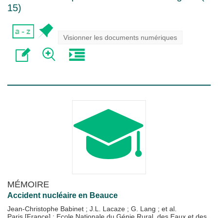
15
)
Visionner les documents numériques
MÉMOIRE
Accident nucléaire en Beauce
Jean-Christophe Babinet
;
J.L. Lacaze
;
G. Lang
; et al.
Paris [France] : Ecole Nationale du Génie Rural, des Eaux et des