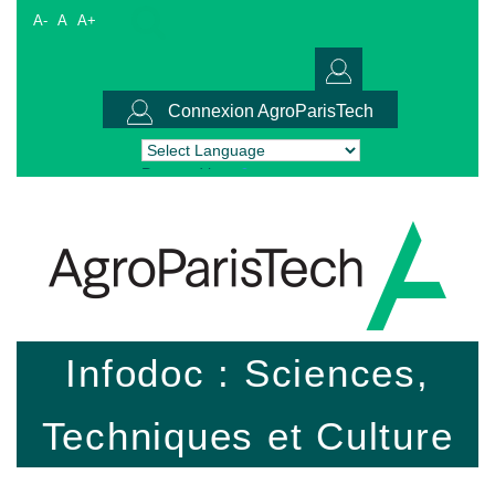
A-
A
A+
Connexion AgroParisTech
Powered by
Translate
Infodoc : Sciences,
Techniques et Culture