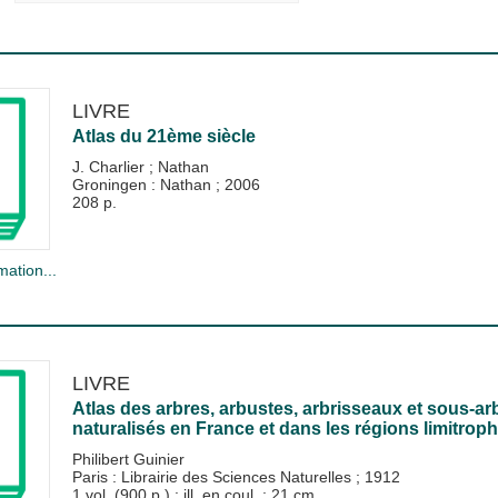
LIVRE
Atlas du 21ème siècle
J. Charlier
;
Nathan
Groningen : Nathan
;
2006
208 p.
mation...
LIVRE
Atlas des arbres, arbustes, arbrisseaux et sous-
naturalisés en France et dans les régions limitrop
Philibert Guinier
Paris : Librairie des Sciences Naturelles
;
1912
1 vol. (900 p.) : ill. en coul. ; 21 cm