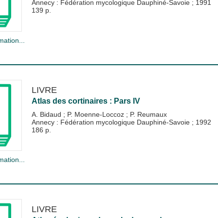
Annecy : Fédération mycologique Dauphiné-Savoie
;
1991
139 p.
mation...
LIVRE
Atlas des cortinaires : Pars IV
A. Bidaud
;
P. Moenne-Loccoz
;
P. Reumaux
Annecy : Fédération mycologique Dauphiné-Savoie
;
1992
186 p.
mation...
LIVRE