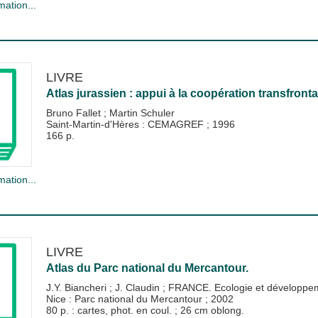
mation...
LIVRE
Atlas jurassien : appui à la coopération transfronta
Bruno Fallet
;
Martin Schuler
Saint-Martin-d'Hères : CEMAGREF
;
1996
166 p.
mation...
LIVRE
Atlas du Parc national du Mercantour.
J.Y. Biancheri
;
J. Claudin
;
FRANCE. Ecologie et développem
Nice : Parc national du Mercantour
;
2002
80 p. : cartes, phot. en coul. ; 26 cm oblong.