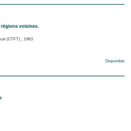
s régions voisines.
pical (CTFT)
;
1983
Disponible
e