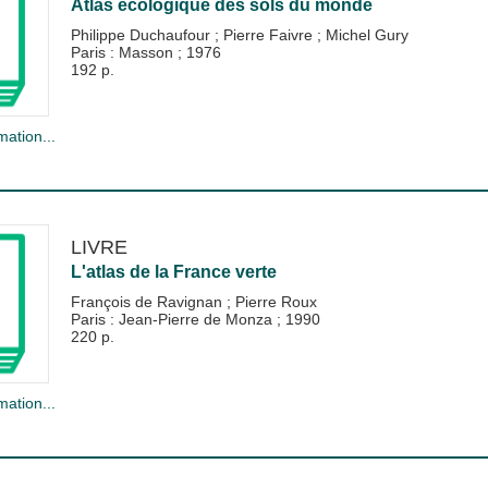
Atlas écologique des sols du monde
Philippe Duchaufour
;
Pierre Faivre
;
Michel Gury
Paris : Masson
;
1976
192 p.
mation...
LIVRE
L'atlas de la France verte
François de Ravignan
;
Pierre Roux
Paris : Jean-Pierre de Monza
;
1990
220 p.
mation...