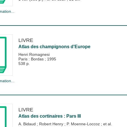
mation...
LIVRE
Atlas des champignons d'Europe
Henri Romagnesi
Paris : Bordas
;
1995
538 p.
mation...
LIVRE
Atlas des cortinaires : Pars III
A. Bidaud
;
Robert Henry
;
P. Moenne-Loccoz
; et al.