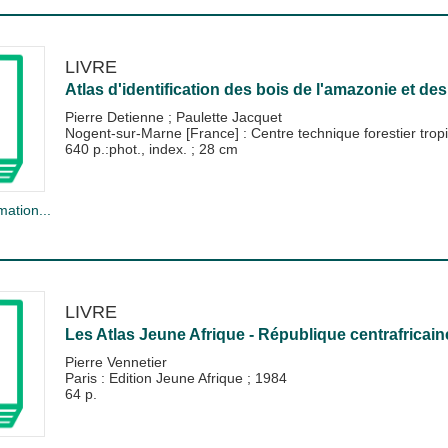
LIVRE
Atlas d'identification des bois de l'amazonie et de
Pierre Detienne
;
Paulette Jacquet
Nogent-sur-Marne [France] : Centre technique forestier tro
640 p.:phot., index. ; 28 cm
mation...
LIVRE
Les Atlas Jeune Afrique - République centrafricain
Pierre Vennetier
Paris : Edition Jeune Afrique
;
1984
64 p.