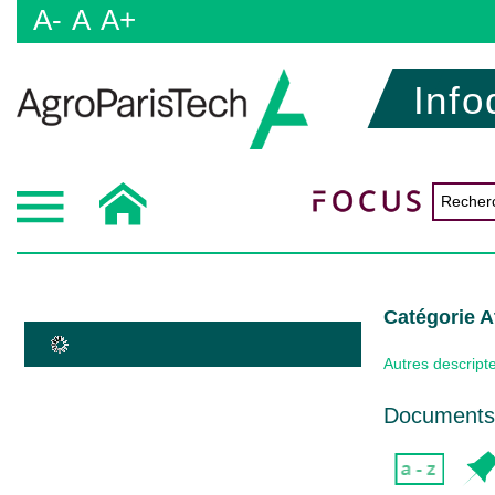
A-
A
A+
Info
Catégorie A
Autres descript
Documents 