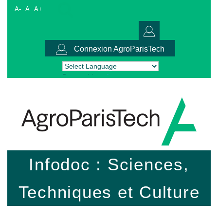
A-
A
A+
Connexion AgroParisTech
Powered by
Translate
Infodoc : Sciences,
Techniques et Culture