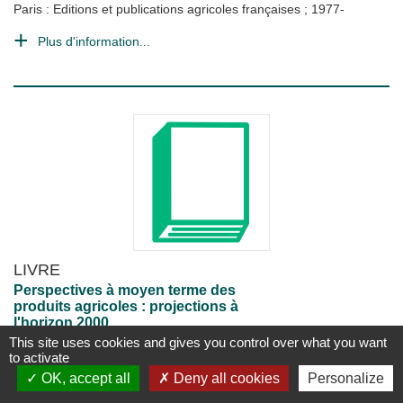
Paris : Editions et publications agricoles françaises
;
1977-
Plus d'information...
LIVRE
Perspectives à moyen terme des
produits agricoles : projections à
l'horizon 2000
This site uses cookies and gives you control over what you want
Rome : Food and Agriculture Organization (FAO)
;
1995
to activate
1 vol. (216 p.)
OK, accept all
Deny all cookies
Personalize
Disponible
Plus d'information...