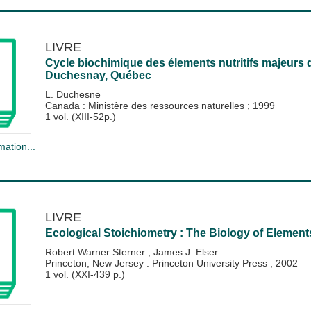
LIVRE
Cycle biochimique des élements nutritifs majeurs d
Duchesnay, Québec
L. Duchesne
Canada : Ministère des ressources naturelles
;
1999
1 vol. (XIII-52p.)
mation...
LIVRE
Ecological Stoichiometry : The Biology of Element
Robert Warner Sterner
;
James J. Elser
Princeton, New Jersey : Princeton University Press
;
2002
1 vol. (XXI-439 p.)