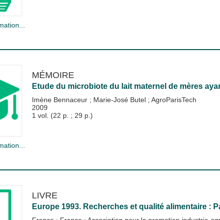
mation...
MÉMOIRE
Etude du microbiote du lait maternel de mères a
Imène Bennaceur
;
Marie-José Butel
;
AgroParisTech
2009
1 vol. (22 p. ; 29 p.)
mation...
LIVRE
Europe 1993. Recherches et qualité alimentaire : Pa