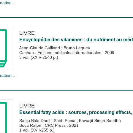
mation...
LIVRE
Encyclopédie des vitamines : du nutriment au mé
Jean-Claude Guilland
;
Bruno Lequeu
Cachan : Editions médicales internationales
;
2009
3 vol. (XXIV-2540 p.)
mation...
LIVRE
Essential fatty acids : sources, processing effects,
Sanju Bala Dhull
;
Sneh Punia
;
Kawaljit Singh Sandhu
Boca Raton : CRC Press
;
2021
1 vol. (XVII-255 p.)