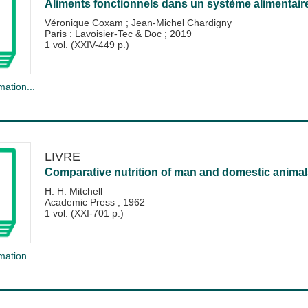
Aliments fonctionnels dans un système alimentaire
Véronique Coxam
;
Jean-Michel Chardigny
Paris : Lavoisier-Tec & Doc
;
2019
1 vol. (XXIV-449 p.)
mation...
LIVRE
Comparative nutrition of man and domestic animal
H. H. Mitchell
Academic Press
;
1962
1 vol. (XXI-701 p.)
mation...