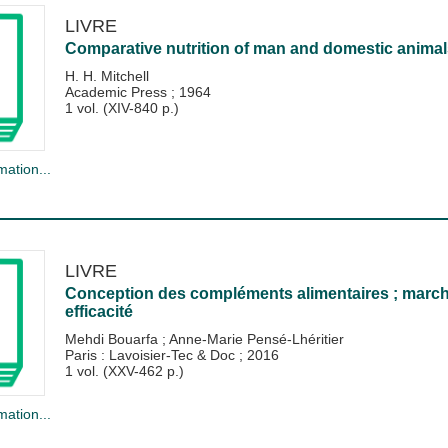
LIVRE
Comparative nutrition of man and domestic animal
H. H. Mitchell
Academic Press
;
1964
1 vol. (XIV-840 p.)
mation...
LIVRE
Conception des compléments alimentaires ; march
efficacité
Mehdi Bouarfa
;
Anne-Marie Pensé-Lhéritier
Paris : Lavoisier-Tec & Doc
;
2016
1 vol. (XXV-462 p.)
mation...