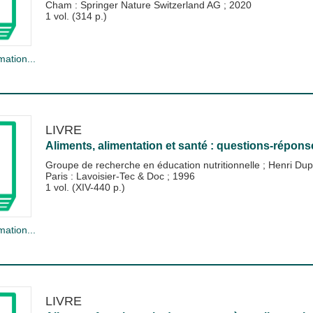
Cham : Springer Nature Switzerland AG
;
2020
1 vol. (314 p.)
mation...
LIVRE
Aliments, alimentation et santé : questions-répons
Groupe de recherche en éducation nutritionnelle
;
Henri Du
Paris : Lavoisier-Tec & Doc
;
1996
1 vol. (XIV-440 p.)
mation...
LIVRE