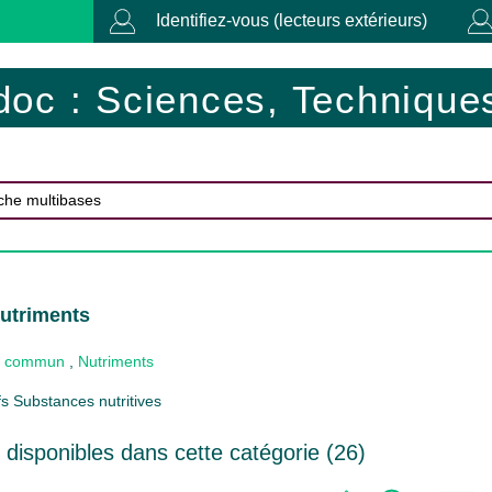
Identifiez-vous (lecteurs extérieurs)
doc : Sciences, Techniques
utriments
 commun
,
Nutriments
fs Substances nutritives
disponibles dans cette catégorie (
26
)