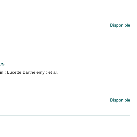
Disponible
es
pin
;
Lucette Barthélémy
; et al.
Disponible