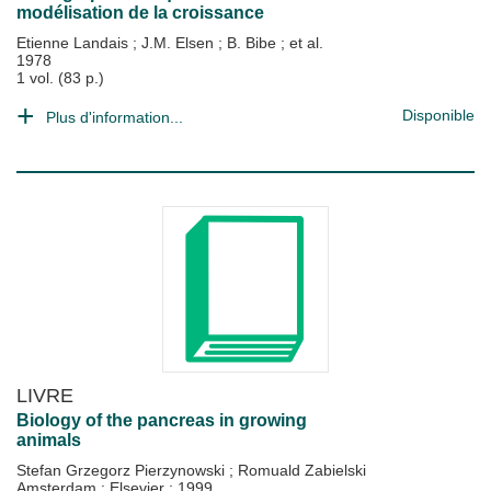
modélisation de la croissance
Etienne Landais
;
J.M. Elsen
;
B. Bibe
; et al.
1978
1 vol. (83 p.)
Disponible
Plus d'information...
LIVRE
Biology of the pancreas in growing
animals
Stefan Grzegorz Pierzynowski
;
Romuald Zabielski
Amsterdam : Elsevier
;
1999