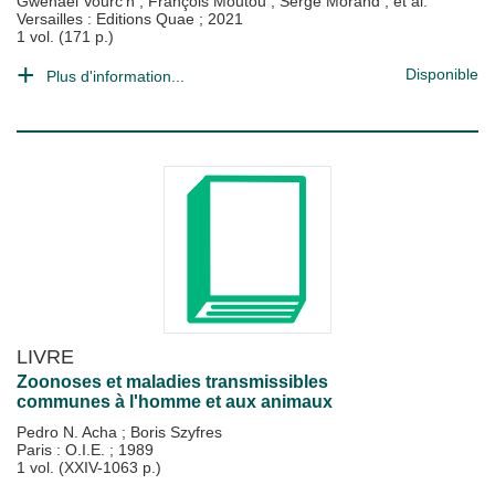
Gwenaël Vourc'h
;
François Moutou
;
Serge Morand
; et al.
Versailles : Editions Quae
;
2021
1 vol. (171 p.)
Disponible
Plus d'information...
LIVRE
Zoonoses et maladies transmissibles
communes à l'homme et aux animaux
Pedro N. Acha
;
Boris Szyfres
Paris : O.I.E.
;
1989
1 vol. (XXIV-1063 p.)