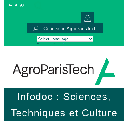
A-
A
A+
Connexion AgroParisTech
Powered by
Translate
Infodoc : Sciences,
Techniques et Culture