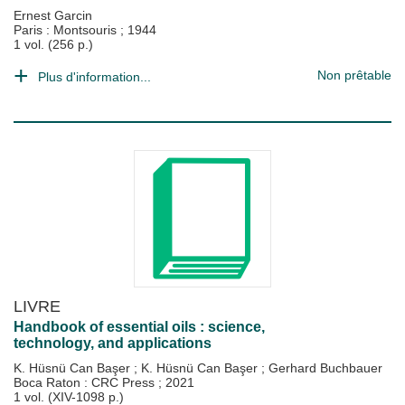
Ernest Garcin
Paris : Montsouris
;
1944
1 vol. (256 p.)
Non prêtable
Plus d'information...
LIVRE
Handbook of essential oils : science,
technology, and applications
K. Hüsnü Can Başer
;
K. Hüsnü Can Başer
;
Gerhard Buchbauer
Boca Raton : CRC Press
;
2021
1 vol. (XIV-1098 p.)