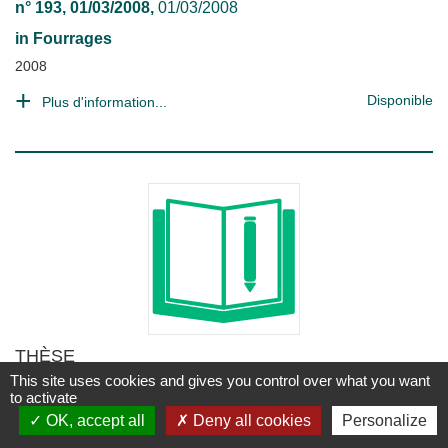
n° 193, 01/03/2008,
01/03/2008
in
Fourrages
2008
Disponible
Plus d'information...
THÈSE
Des prairies et des hommes. Les
This site uses cookies and gives you control over what you want
systèmes herbagers économes du
to activate
Bocage poitevin : agro-écologie,
OK, accept all
Deny all cookies
Personalize
création de richesse et emploi en