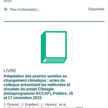
2016
Disponible
Plus d'information...
LIVRE
Adaptation des prairies semées au
changement climatique : actes du
colloque présentant les méthodes et
résultats du projet Climagie
(métaprogramme ACCAF), Poitiers, 16
et 17 novembre 2015
J. Durand
;
J. Enjalbert
;
L. Hazard
; et al.