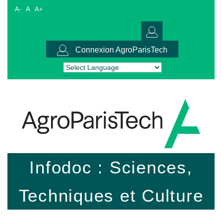
A-
A
A+
Connexion AgroParisTech
Powered by
Translate
Infodoc : Sciences,
Techniques et Culture