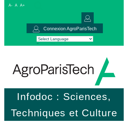
A-
A
A+
Connexion AgroParisTech
Powered by
Translate
Infodoc : Sciences,
Techniques et Culture