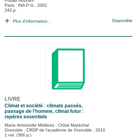
Fouad Hourani
Paris : INA P-G
;
2002
242 p.
Disponible
Plus d'information...
LIVRE
Climat et société : climats passés,
passage de l'homme, climat futur :
repères essentiels
Marie-Antoinette Mélières
;
Chloé Maréchal
Grenoble : CRDP de l'académie de Grenoble
;
2010
1 vol. (366 p.)