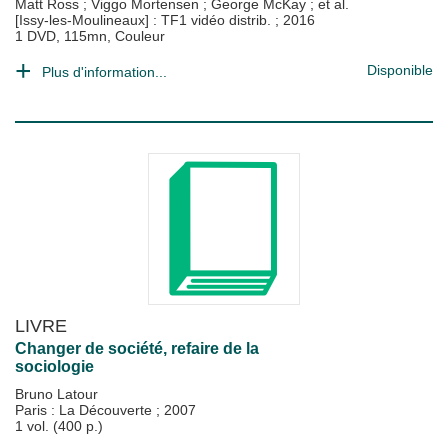
Matt Ross
;
Viggo Mortensen
;
George McKay
; et al.
[Issy-les-Moulineaux] : TF1 vidéo distrib.
;
2016
1 DVD, 115mn, Couleur
Disponible
Plus d'information...
LIVRE
Changer de société, refaire de la
sociologie
Bruno Latour
Paris : La Découverte
;
2007
1 vol. (400 p.)