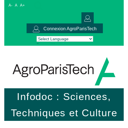
A-
A
A+
Connexion AgroParisTech
Powered by
Translate
Infodoc : Sciences,
Techniques et Culture