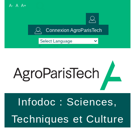
A-
A
A+
Connexion AgroParisTech
Powered by
Translate
Infodoc : Sciences,
Techniques et Culture