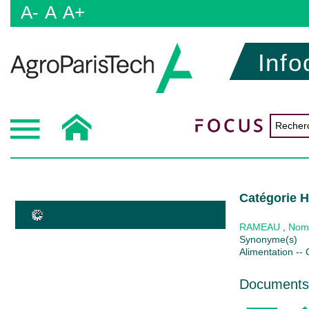
A-
A
A+
Info
Catégorie H
RAMEAU
,
Nom
Synonyme(s)
Alimentation --
Documents 