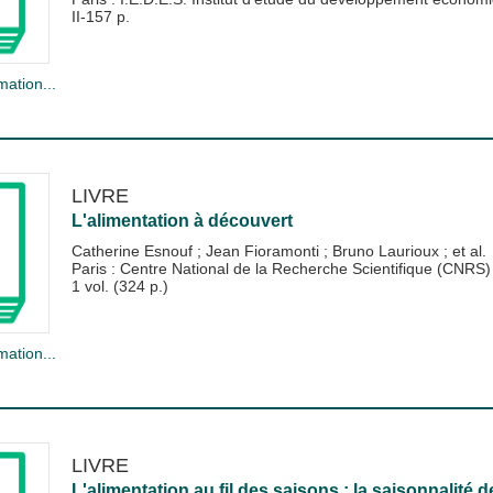
II-157 p.
mation...
LIVRE
L'alimentation à découvert
Catherine Esnouf
;
Jean Fioramonti
;
Bruno Laurioux
; et al.
Paris : Centre National de la Recherche Scientifique (CNRS)
1 vol. (324 p.)
mation...
LIVRE
L'alimentation au fil des saisons : la saisonnalité 