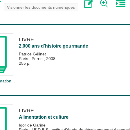
Visionner les documents numériques
LIVRE
2.000 ans d'histoire gourmande
Patrice Gélinet
Paris : Perrin
;
2008
255 p.
mation...
LIVRE
Alimentation et culture
Igor de Garine
Paris : I.E.D.E.S. Institut d'étude du développement économ