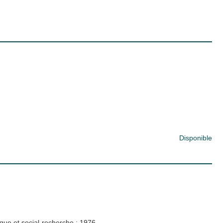
Disponible
ique et social-recherche
;
1976