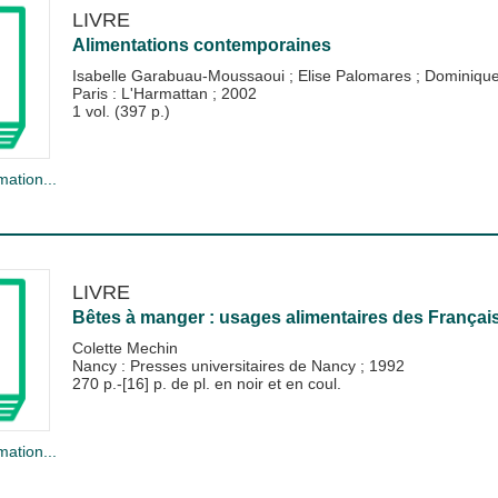
LIVRE
Alimentations contemporaines
Isabelle Garabuau-Moussaoui
;
Elise Palomares
;
Dominique
Paris : L'Harmattan
;
2002
1 vol. (397 p.)
mation...
LIVRE
Bêtes à manger : usages alimentaires des Françai
Colette Mechin
Nancy : Presses universitaires de Nancy
;
1992
270 p.-[16] p. de pl. en noir et en coul.
mation...