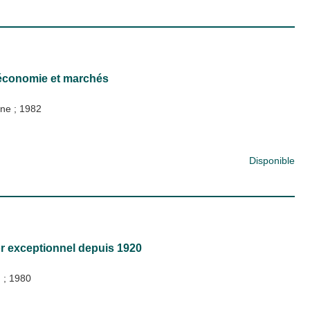
: économie et marchés
ine
;
1982
Disponible
sor exceptionnel depuis 1920
)
;
1980