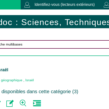
Identifiez-vous (lecteurs extérieurs)
doc : Sciences, Techniques
sraël
 géographique
,
Israël
disponibles dans cette catégorie (
3
)