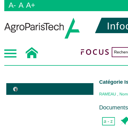
A-
A
A+
Info
Catégorie I
RAMEAU
,
Nom
Documents 