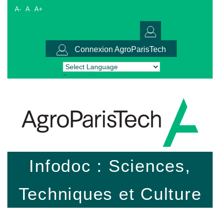
A-
A
A+
Connexion AgroParisTech
Powered by
Translate
Infodoc : Sciences,
Techniques et Culture