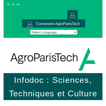
A-
A
A+
Connexion AgroParisTech
Powered by
Translate
Infodoc : Sciences,
Techniques et Culture