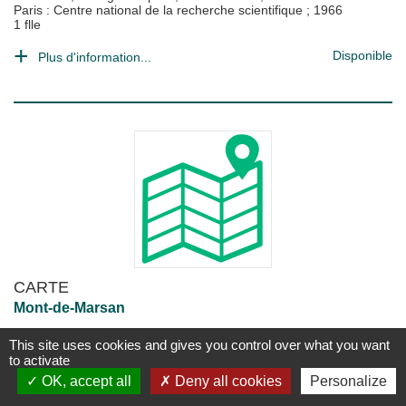
Paris : Centre national de la recherche scientifique
;
1966
1 flle
Disponible
Plus d'information...
CARTE
Mont-de-Marsan
Georges Lascombes
;
Claude Leredde
;
Henri Gaussen
; et al.
This site uses cookies and gives you control over what you want
Paris : Centre national de la recherche scientifique
;
1955
to activate
1 flle
OK, accept all
Deny all cookies
Personalize
Disponible
Plus d'information...