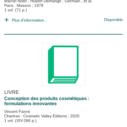
Marcel Notin
;
Hubert Demange
;
Germain
; et al.
Paris : Masson
;
1979
1 vol. (71 p.)
Disponible
Plus d'information...
LIVRE
Conception des produits cosmétiques :
formulations innovantes
Vincent Faivre
Chartres : Cosmetic Valley Editions
;
2020
1 vol. (XIV-266 p.)