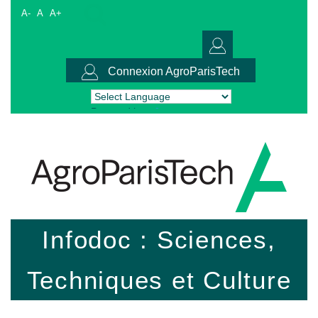
A-
A
A+
Connexion AgroParisTech
Powered by
Translate
Infodoc : Sciences,
Techniques et Culture