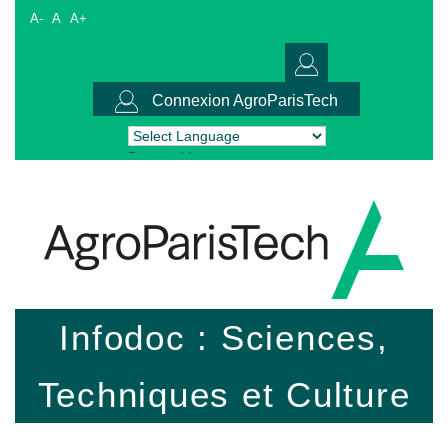
A-
A
A+
Connexion AgroParisTech
Powered by
Translate
Infodoc : Sciences,
Techniques et Culture