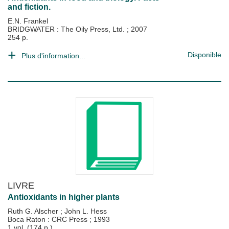
and fiction.
E.N. Frankel
BRIDGWATER : The Oily Press, Ltd.
;
2007
254 p.
Disponible
Plus d'information...
LIVRE
Antioxidants in higher plants
Ruth G. Alscher
;
John L. Hess
Boca Raton : CRC Press
;
1993
1 vol. (174 p.)