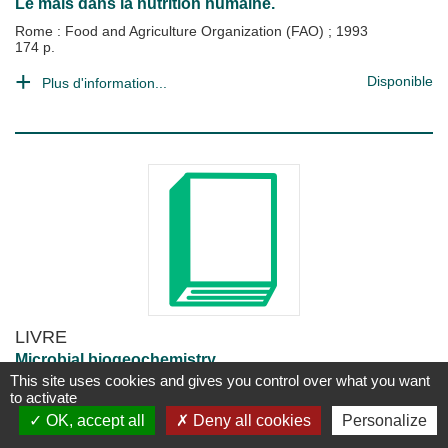
Le maïs dans la nutrition humaine.
Rome : Food and Agriculture Organization (FAO)
;
1993
174 p.
Disponible
Plus d'information...
LIVRE
Microbial biogeochemistry.
This site uses cookies and gives you control over what you want
James E. Zajic
to activate
New York : Academic Press
;
1969
345 p.
OK, accept all
Deny all cookies
Personalize