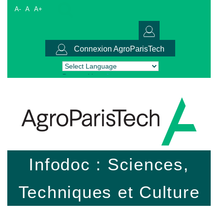
A-
A
A+
Connexion AgroParisTech
Powered by
Translate
Infodoc : Sciences,
Techniques et Culture