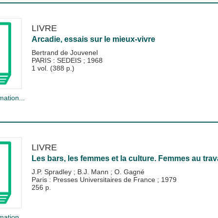
LIVRE
Arcadie, essais sur le mieux-vivre
Bertrand de Jouvenel
PARIS : SEDEIS
;
1968
1 vol. (388 p.)
mation...
LIVRE
Les bars, les femmes et la culture. Femmes au tr
J.P. Spradley
;
B.J. Mann
;
O. Gagné
Paris : Presses Universitaires de France
;
1979
256 p.
mation...