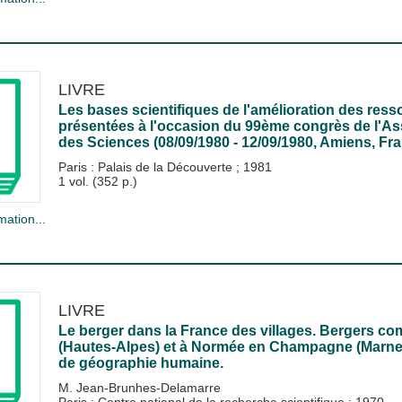
LIVRE
Les bases scientifiques de l'amélioration des res
présentées à l'occasion du 99ème congrès de l'As
des Sciences (08/09/1980 - 12/09/1980, Amiens, Fra
Paris : Palais de la Découverte
;
1981
1 vol. (352 p.)
mation...
LIVRE
Le berger dans la France des villages. Bergers c
(Hautes-Alpes) et à Normée en Champagne (Marne)
de géographie humaine.
M. Jean-Brunhes-Delamarre
Paris : Centre national de la recherche scientifique
;
1970