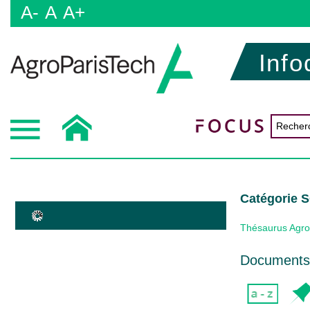
A-
A
A+
Info
Catégorie 
Thésaurus Agro
Documents 