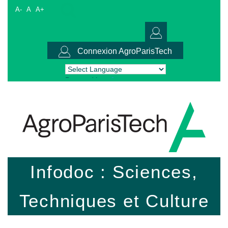
A-
A
A+
Connexion AgroParisTech
Powered by
Translate
Infodoc : Sciences,
Techniques et Culture