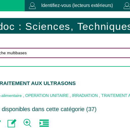
Identifiez-vous (lecteurs extérieurs)
doc : Sciences, Techniques
 TRAITEMENT AUX ULTRASONS
-alimentaire
,
OPERATION UNITAIRE
,
IRRADIATION
,
TRAITEMENT 
disponibles dans cette catégorie (
37
)