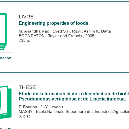
LIVRE
Engineering properties of foods.
M. Anandha Rao
;
Syed S.H. Rizvi
;
Ashim K. Datta
BOCA RATON : Taylor and Francis
;
2005
738 p.
mation...
THÈSE
Etude de la formation et de la désinfection de biof
Pseudomonas aeruginosa et de Listeria innocua.
F. Bourion
;
J.-Y. Leveau
MASSY : Ecole Nationale Supérieure des Industries Agricole
p. disc.
mation...