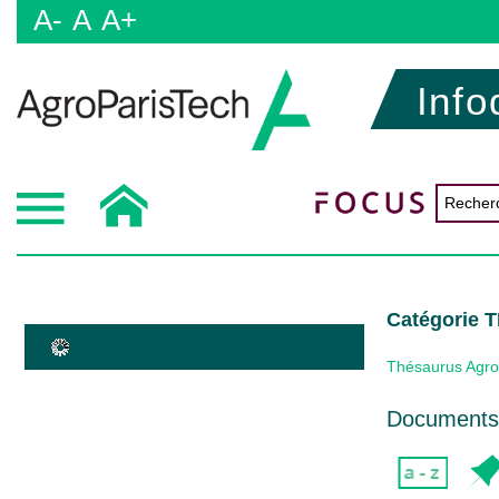
A-
A
A+
Info
Catégorie
Thésaurus Agro
Documents 