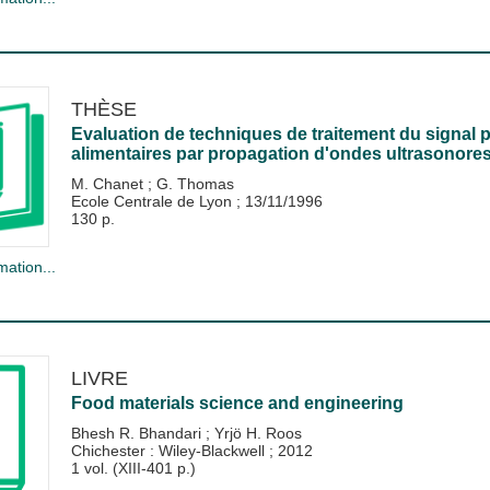
THÈSE
Evaluation de techniques de traitement du signal p
alimentaires par propagation d'ondes ultrasonores
M. Chanet
;
G. Thomas
Ecole Centrale de Lyon
;
13/11/1996
130 p.
mation...
LIVRE
Food materials science and engineering
Bhesh R. Bhandari
;
Yrjö H. Roos
Chichester : Wiley-Blackwell
;
2012
1 vol. (XIII-401 p.)