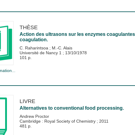
THÈSE
Action des ultrasons sur les enzymes coagulantes, 
coagulation.
C. Raharintsoa
;
M.-C. Alais
Université de Nancy 1
;
13/10/1978
101 p.
mation...
LIVRE
Alternatives to conventional food processing.
Andrew Proctor
Cambridge : Royal Society of Chemistry
;
2011
481 p.