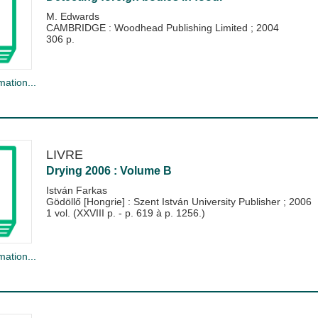
M. Edwards
CAMBRIDGE : Woodhead Publishing Limited
;
2004
306 p.
mation...
LIVRE
Drying 2006 : Volume B
István Farkas
Gödöllő [Hongrie] : Szent István University Publisher
;
2006
1 vol. (XXVIII p. - p. 619 à p. 1256.)
mation...