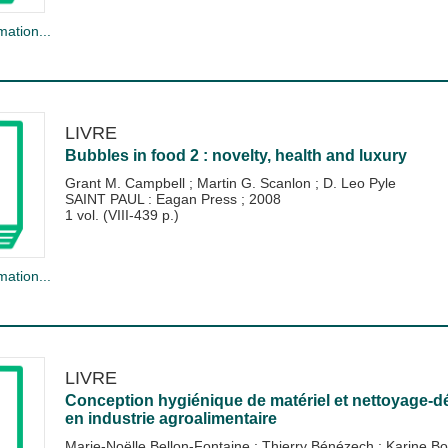
mation...
LIVRE
Bubbles in food 2 : novelty, health and luxury
Grant M. Campbell
;
Martin G. Scanlon
;
D. Leo Pyle
SAINT PAUL : Eagan Press
;
2008
1 vol. (VIII-439 p.)
mation...
LIVRE
Conception hygiénique de matériel et nettoyage-dés
en industrie agroalimentaire
Marie-Noëlle Bellon-Fontaine
;
Thierry Bénézech
;
Karine B