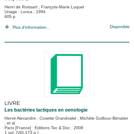
Henri de Roissart
;
François-Marie Luquet
Uriage : Lorica
;
1994
605 p.
Disponible
Plus d'information...
LIVRE
Les bactéries lactiques en oenologie
Hervé Alexandre
;
Cosette Grandvalet
;
Michèle Guilloux-Bénatier
; et al.
Paris [France] : Editions Tec & Doc
;
2008
1 vol. (VIII-173 p.)