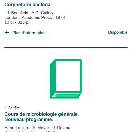
Coryneform bacteria.
I.J. Bousfield
;
A.G. Callely
London : Academic Press
;
1978
10 p. - 315 p.
Disponible
Plus d'information...
LIVRE
Cours de microbiologie générale.
Nouveau programme.
Henri Leclerc
;
A. Meyer
;
J. Deiana