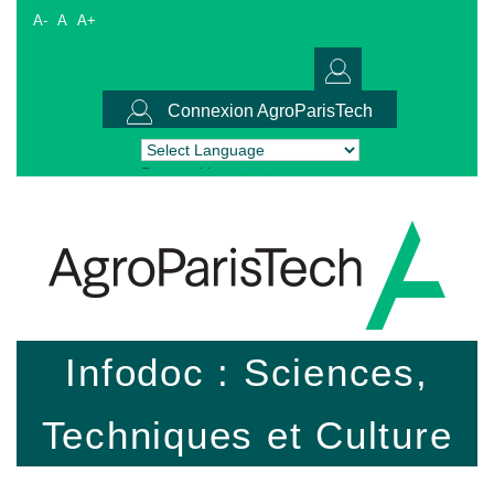
A-
A
A+
Connexion AgroParisTech
Powered by
Translate
Infodoc : Sciences,
Techniques et Culture