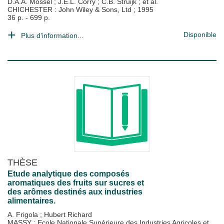
D.A.A. Mossel
;
J.E.L. Corry
;
C.B. Struijk
; et al.
CHICHESTER : John Wiley & Sons, Ltd
;
1995
36 p. - 699 p.
Disponible
Plus d'information...
THÈSE
Etude analytique des composés
aromatiques des fruits sur sucres et
des arômes destinés aux industries
alimentaires.
A. Frigola
;
Hubert Richard
MASSY : Ecole Nationale Supérieure des Industries Agricoles et