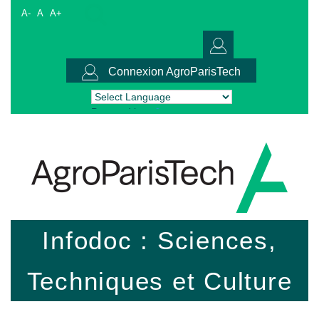
A-
A
A+
Connexion AgroParisTech
Powered by
Translate
Infodoc : Sciences,
Techniques et Culture