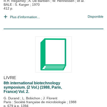
R.H. Regamey
;
A. De Barbieri
;
W. Hennessen
; et al.
BALE : S. Karger
;
1970
412 p.
Disponible
Plus d'information...
LIVRE
8th international biotechnology
symposium. (2 Vol.) (1988, Paris,
France) Vol. 2.
G. Durand
;
L. Bobichon
;
J. Florent
Paris : Société française de microbiologie
;
1988
p. 679 à p. 1394