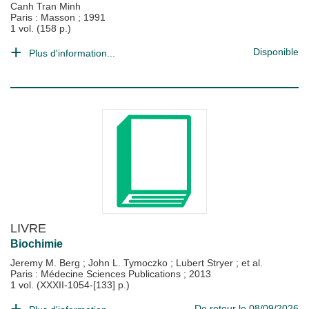
Canh Tran Minh
Paris : Masson
;
1991
1 vol. (158 p.)
Disponible
Plus d'information...
LIVRE
Biochimie
Jeremy M. Berg
;
John L. Tymoczko
;
Lubert Stryer
; et al.
Paris : Médecine Sciences Publications
;
2013
1 vol. (XXXII-1054-[133] p.)
De retour le 08/09/2026