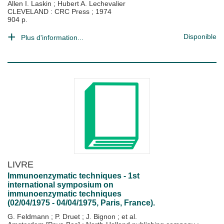
Allen I. Laskin
;
Hubert A. Lechevalier
CLEVELAND : CRC Press
;
1974
904 p.
Disponible
Plus d'information...
LIVRE
Immunoenzymatic techniques - 1st
international symposium on
immunoenzymatic techniques
(02/04/1975 - 04/04/1975, Paris, France).
G. Feldmann
;
P. Druet
;
J. Bignon
; et al.