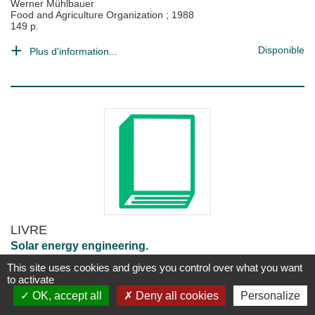
Werner Mühlbauer
Food and Agriculture Organization
;
1988
149 p.
Disponible
Plus d'information...
LIVRE
Solar energy engineering.
A.A.M. Sayigh
This site uses cookies and gives you control over what you want
New York : Academic Press
;
1977
to activate
506 p.
OK, accept all
Deny all cookies
Personalize
Disponible
Plus d'information...