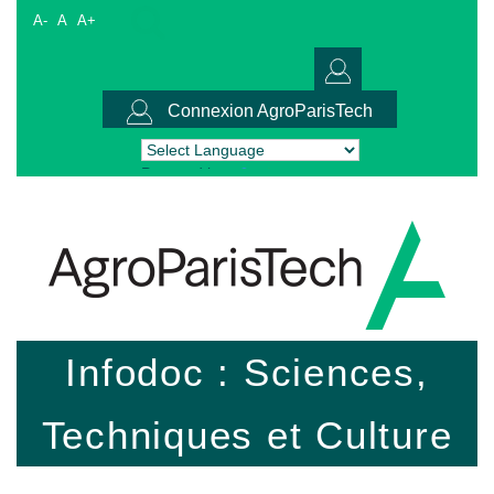
A-
A
A+
Connexion AgroParisTech
Powered by
Translate
Infodoc : Sciences,
Techniques et Culture