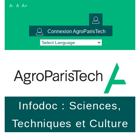
A-
A
A+
Connexion AgroParisTech
Powered by
Translate
Infodoc : Sciences,
Techniques et Culture