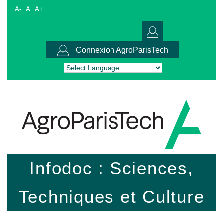
A-
A
A+
Connexion AgroParisTech
Powered by
Translate
Infodoc : Sciences,
Techniques et Culture