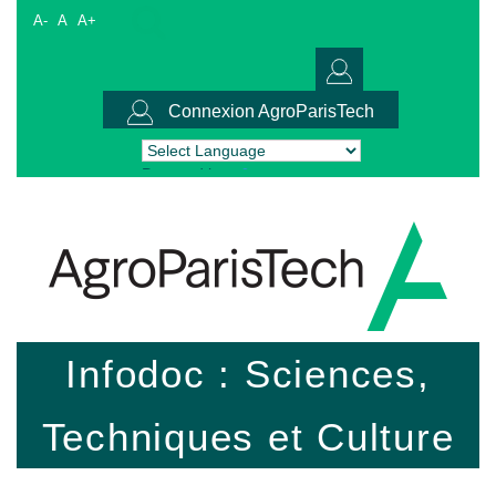
A-
A
A+
Connexion AgroParisTech
Powered by
Translate
Infodoc : Sciences,
Techniques et Culture