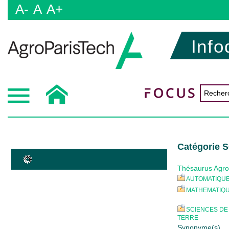
A-
A
A+
Info
Catégorie 
Thésaurus Agro
AUTOMATIQU
MATHEMATIQ
SCIENCES DE
TERRE
Synonyme(s)