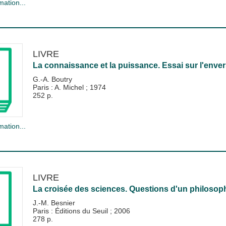
mation...
LIVRE
La connaissance et la puissance. Essai sur l'enver
G.-A. Boutry
Paris : A. Michel
;
1974
252 p.
mation...
LIVRE
La croisée des sciences. Questions d'un philosop
J.-M. Besnier
Paris : Éditions du Seuil
;
2006
278 p.