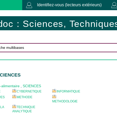
Identifiez-vous (lecteurs extérieurs)
doc : Sciences, Techniques
SCIENCES
-alimentaire
,
SCIENCES
E
CYBERNETIQUE
INFORMATIQUE
UES
METHODE
METHODOLOGIE
 LA
TECHNIQUE
ANALYTIQUE