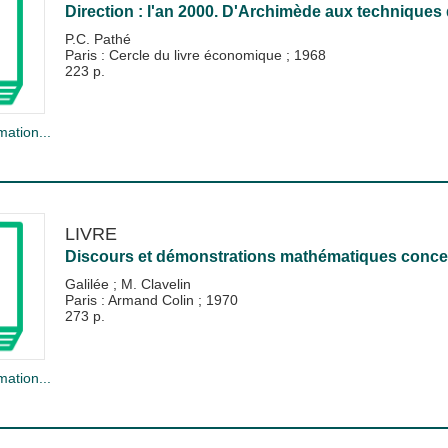
Direction : l'an 2000. D'Archimède aux techniques
P.C. Pathé
Paris : Cercle du livre économique
;
1968
223 p.
mation...
LIVRE
Discours et démonstrations mathématiques concer
Galilée
;
M. Clavelin
Paris : Armand Colin
;
1970
273 p.
mation...