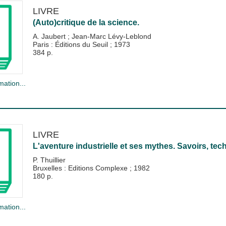
LIVRE
(Auto)critique de la science.
A. Jaubert
;
Jean-Marc Lévy-Leblond
Paris : Éditions du Seuil
;
1973
384 p.
mation...
LIVRE
L'aventure industrielle et ses mythes. Savoirs, tec
P. Thuillier
Bruxelles : Editions Complexe
;
1982
180 p.
mation...