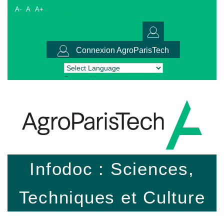
A-
A
A+
Connexion AgroParisTech
Powered by
Translate
Infodoc : Sciences,
Techniques et Culture