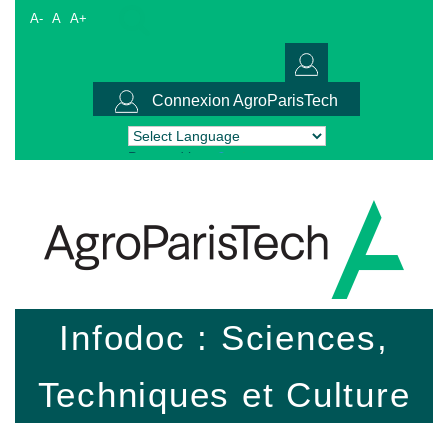
A-
A
A+
Connexion AgroParisTech
Powered by
Translate
Infodoc : Sciences,
Techniques et Culture