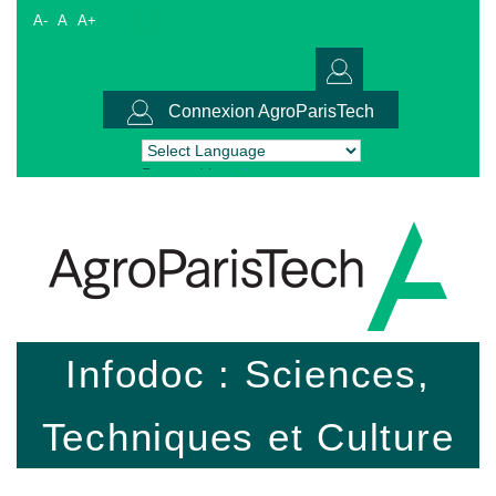
A-
A
A+
Connexion AgroParisTech
Powered by
Translate
Infodoc : Sciences,
Techniques et Culture