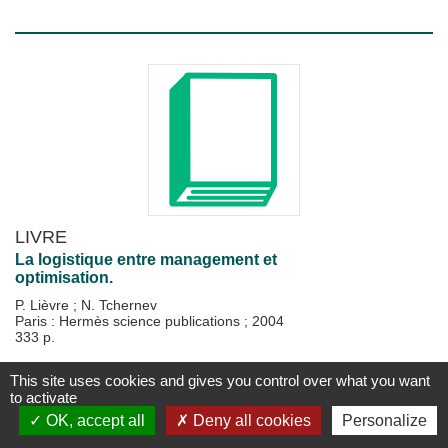
LIVRE
La logistique entre management et
optimisation.
P. Lièvre
;
N. Tchernev
Paris : Hermès science publications
;
2004
333 p.
Disponible
Plus d'information...
This site uses cookies and gives you control over what you want
to activate
OK, accept all
Deny all cookies
Personalize