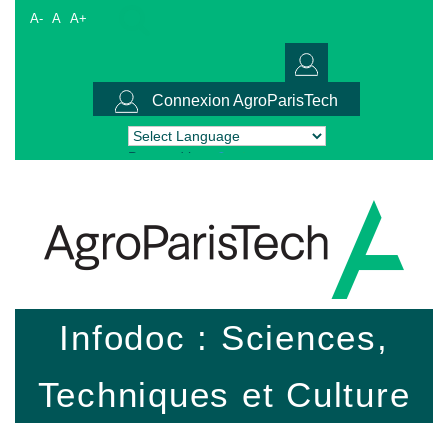
A-
A
A+
Connexion AgroParisTech
Powered by
Translate
Infodoc : Sciences,
Techniques et Culture