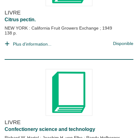
LIVRE
Citrus pectin.
NEW YORK : California Fruit Growers Exchange
;
1949
138 p.
Disponible
Plus d'information...
LIVRE
Confectionery science and technology
Richard W. Hartel
;
Joachim H. von Elbe
;
Randy Hofberger