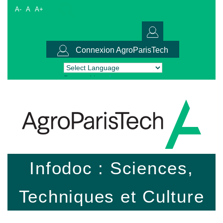
A-
A
A+
Connexion AgroParisTech
Powered by
Translate
Infodoc : Sciences,
Techniques et Culture