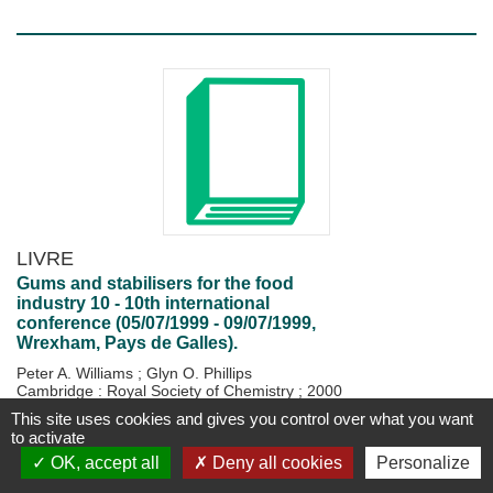
LIVRE
Gums and stabilisers for the food
industry 10 - 10th international
conference (05/07/1999 - 09/07/1999,
Wrexham, Pays de Galles).
Peter A. Williams
;
Glyn O. Phillips
Cambridge : Royal Society of Chemistry
;
2000
470 p.
This site uses cookies and gives you control over what you want
to activate
Disponible
Plus d'information...
OK, accept all
Deny all cookies
Personalize