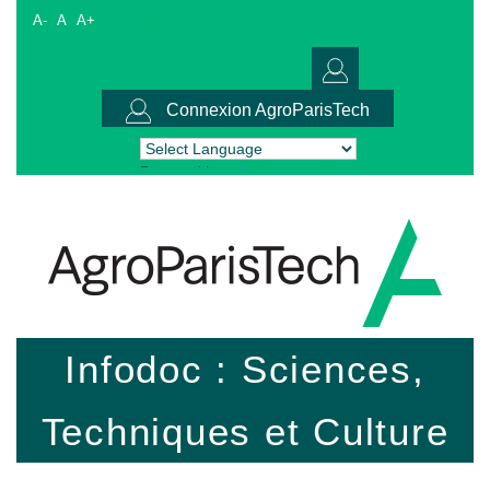
A-
A
A+
Connexion AgroParisTech
Powered by
Translate
Infodoc : Sciences,
Techniques et Culture