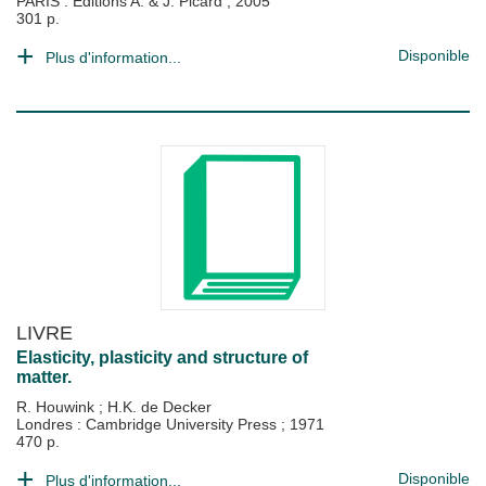
PARIS : Editions A. & J. Picard
;
2005
301 p.
Disponible
Plus d'information...
LIVRE
Elasticity, plasticity and structure of
matter.
R. Houwink
;
H.K. de Decker
Londres : Cambridge University Press
;
1971
470 p.
Disponible
Plus d'information...