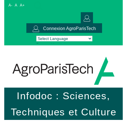
A-
A
A+
Connexion AgroParisTech
Powered by
Translate
Infodoc : Sciences,
Techniques et Culture