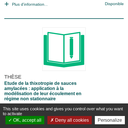
Disponible
Plus d'information...
THÈSE
Etude de la thixotropie de sauces
amylacées : application à la
modélisation de leur écoulement en
régime non stationnaire
Laura Patricia Martinez Padilla
;
J. Hardy
This site uses cookies and gives you control over what you want
Vandoeuvre-lès-Nancy [France] : Institut National Polytechnique
to activate
de Lorraine (INPL)
;
1988
OK, accept all
Deny all cookies
Personalize
1 vol. (180 p.)