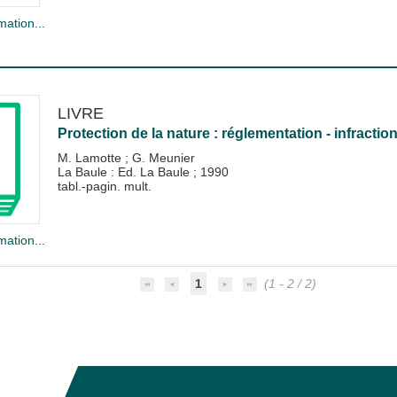
mation...
LIVRE
Protection de la nature : réglementation - infractio
M. Lamotte
;
G. Meunier
La Baule : Ed. La Baule
;
1990
tabl.-pagin. mult.
mation...
1
(1 - 2 / 2)