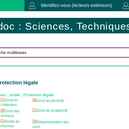
Identifiez-vous (lecteurs extérieurs)
doc : Sciences, Techniques
rotection légale
ovoc
,
entité
,
Protection légale
Droit de
Droit de pêche
@
l'obtenteur
Droit du locataire
@
Droit des
animaux
Droits de
Réglementation des
l'homme
eaux