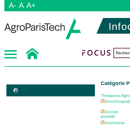
A-
A
A+
Info
Catégorie P
Thésaurus Agr
Droit d'usage
@
Droit de
propriété
Droit foncier