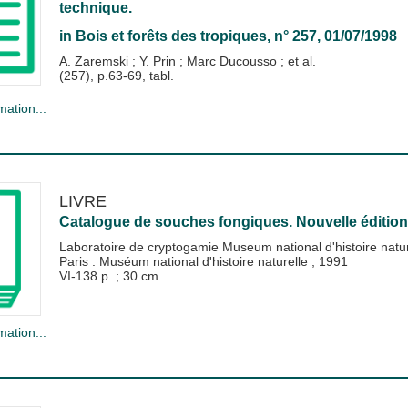
technique.
in
Bois et forêts des tropiques
, n° 257, 01/07/1998
A. Zaremski
;
Y. Prin
;
Marc Ducousso
; et al.
(257), p.63-69, tabl.
mation...
LIVRE
Catalogue de souches fongiques. Nouvelle édition
Laboratoire de cryptogamie Museum national d'histoire natu
Paris : Muséum national d'histoire naturelle
;
1991
VI-138 p. ; 30 cm
mation...