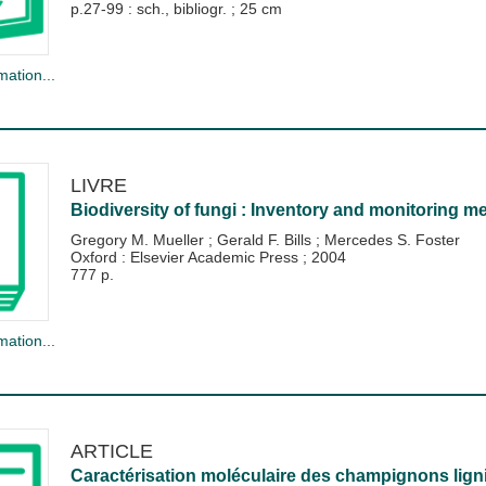
p.27-99 : sch., bibliogr. ; 25 cm
mation...
LIVRE
Biodiversity of fungi : Inventory and monitoring m
Gregory M. Mueller
;
Gerald F. Bills
;
Mercedes S. Foster
Oxford : Elsevier Academic Press
;
2004
777 p.
mation...
ARTICLE
Caractérisation moléculaire des champignons ligniv