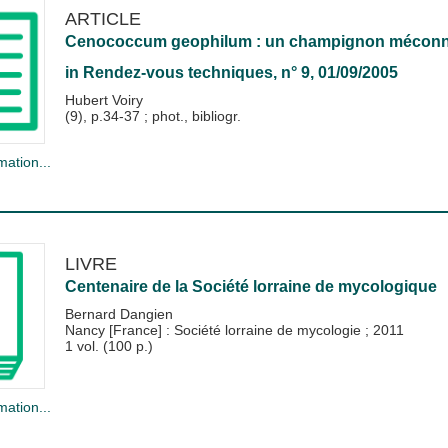
ARTICLE
Cenococcum geophilum : un champignon méconnu 
in
Rendez-vous techniques
, n° 9, 01/09/2005
Hubert Voiry
(9), p.34-37 ; phot., bibliogr.
mation...
LIVRE
Centenaire de la Société lorraine de mycologique
Bernard Dangien
Nancy [France] : Société lorraine de mycologie
;
2011
1 vol. (100 p.)
mation...