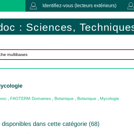
Identifiez-vous (lecteurs extérieurs)
doc : Sciences, Techniques
Mycologie
ovoc
,
FAOTERM Domaines
,
Botanique
,
Botanique
,
Mycologie
disponibles dans cette catégorie (
68
)