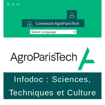
A-
A
A+
Connexion AgroParisTech
Powered by
Translate
Infodoc : Sciences,
Techniques et Culture