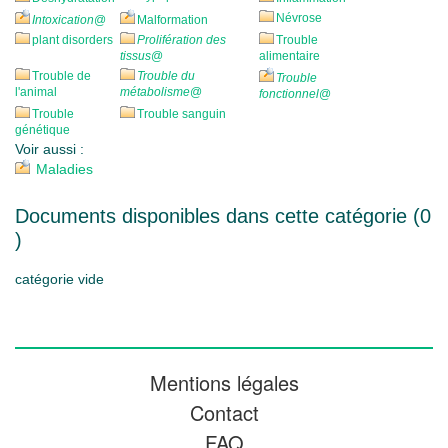
Névrose
Intoxication
@
Malformation
plant disorders
Prolifération des
Trouble
tissus
@
alimentaire
Trouble de
Trouble du
Trouble
l'animal
métabolisme
@
fonctionnel
@
Trouble
Trouble sanguin
génétique
Voir aussi :
Maladies
Documents disponibles dans cette catégorie (
0
)
catégorie vide
Mentions légales
Contact
FAQ